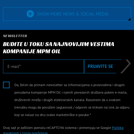
SHOW MORE NEWS & SOCIAL MEDIA
NEWSLETTER
BUDITE U TOKU SA NAJNOVIJIM VESTIMA
KOMPANIJE MPM OIL
E-mail
PRIJAVITE SE
Da, želim da primam newsletter sa informacijama o proizvodima i drugim
ponudama kompanije MPM Oil i njenih povezanih društava putem e-maila,
društvenih mreža i drugih elektronskih kanala. Razumem da u svakom
trenutku mogu da povučem saglasnost / odjavim se klikom na link za odjavu
koji se nalazi na dnu svake marketinške e-poruke.*
Ovaj sajt je zaštićen pomoću reCAPTCHA sistema i primenjuju se Google
Politika
privatnosti
i
Uslovi korišćenja
.