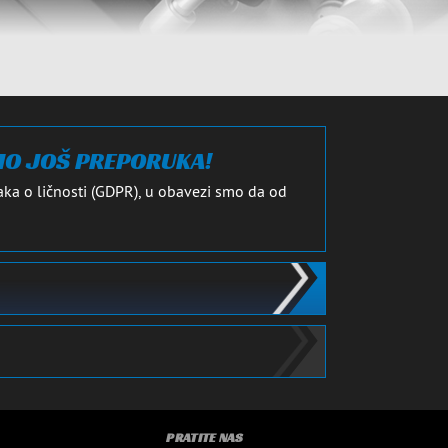
MO JOŠ PREPORUKA!
ka o ličnosti (GDPR), u obavezi smo da od
PRATITE NAS