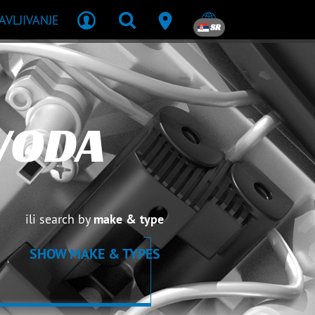
JAVLJIVANJE
SR
VODA
ili search by
make & type
SHOW MAKE & TYPES