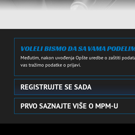
LI
OMOBILI
AUTOMOBILI
Zatvori detalje
VOLELI BISMO DA SA VAMA PODELI
Međutim, nakon uvođenja Opšte uredbe o zaštiti podata
vas tražimo podatke o prijavi.
REGISTRUJTE SE SADA
PRVO SAZNAJTE VIŠE O MPM-U