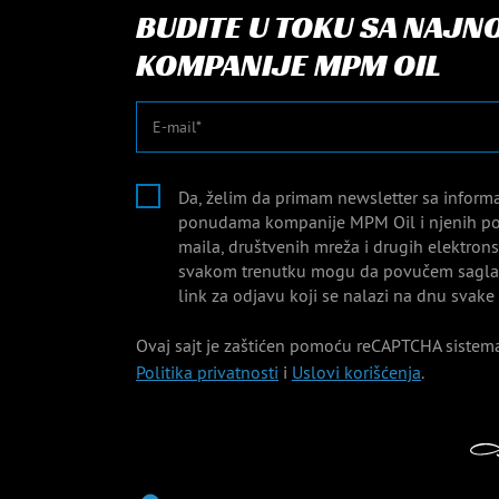
BUDITE U TOKU SA NAJN
KOMPANIJE MPM OIL
E-mail
Da, želim da primam newsletter sa inform
ponudama kompanije MPM Oil i njenih po
maila, društvenih mreža i drugih elektro
svakom trenutku mogu da povučem saglas
link za odjavu koji se nalazi na dnu svake
Ovaj sajt je zaštićen pomoću reCAPTCHA sistema
Politika privatnosti
i
Uslovi korišćenja
.