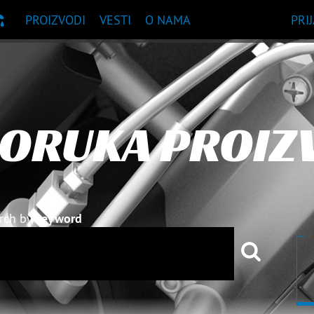
PROIZVODI
VESTI
O NAMA
PRI
UKA PROIZVODA
ORUKA PROIZ
rch by
keyword