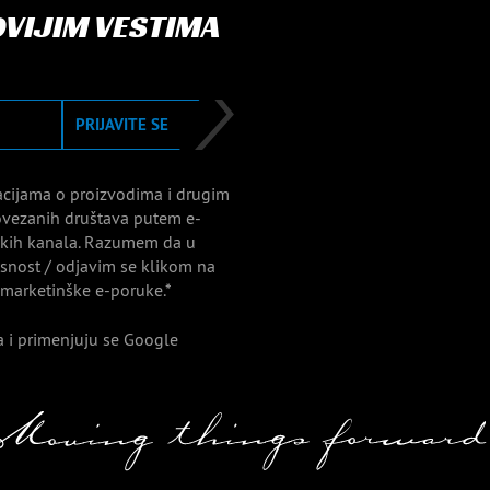
OVIJIM VESTIMA
PRIJAVITE SE
acijama o proizvodima i drugim
vezanih društava putem e-
nskih kanala. Razumem da u
nost / odjavim se klikom na
 marketinške e-poruke.*
 i primenjuju se Google