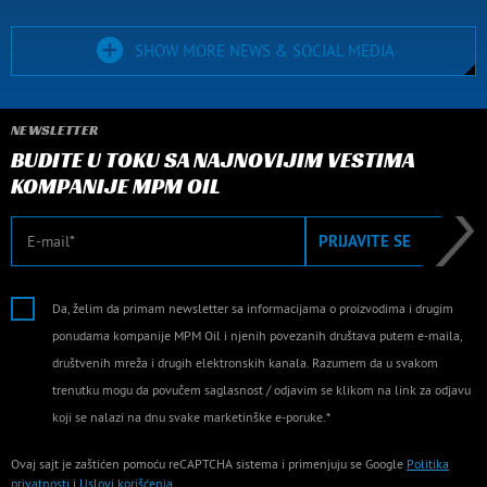
SHOW MORE NEWS & SOCIAL MEDIA
NEWSLETTER
BUDITE U TOKU SA NAJNOVIJIM VESTIMA
KOMPANIJE MPM OIL
E-mail
PRIJAVITE SE
Da, želim da primam newsletter sa informacijama o proizvodima i drugim
ponudama kompanije MPM Oil i njenih povezanih društava putem e-maila,
društvenih mreža i drugih elektronskih kanala. Razumem da u svakom
trenutku mogu da povučem saglasnost / odjavim se klikom na link za odjavu
koji se nalazi na dnu svake marketinške e-poruke.*
Ovaj sajt je zaštićen pomoću reCAPTCHA sistema i primenjuju se Google
Politika
privatnosti
i
Uslovi korišćenja
.