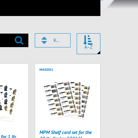
KOD
A–Z
M60001
MPM Shelf card set for the
for 1 ltr