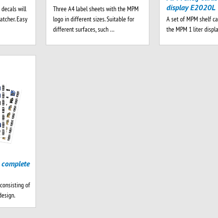
display E2020L
 decals will
Three A4 label sheets with the MPM
A set of MPM shelf ca
atcher. Easy
logo in different sizes. Suitable for
the MPM 1 liter displ
different surfaces, such …
 complete
consisting of
design.