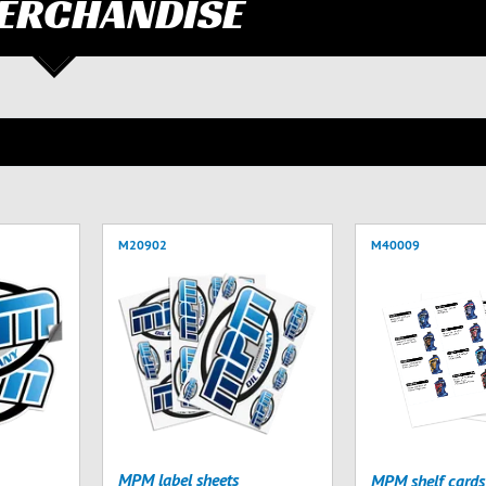
ERCHANDISE
M20902
M40009
MPM label sheets
MPM shelf cards 