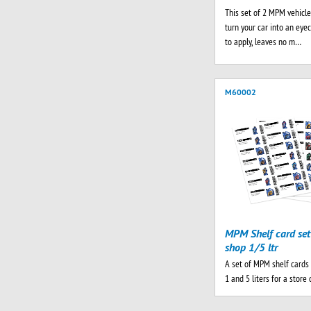
This set of 2 MPM vehicle
turn your car into an eyec
to apply, leaves no m…
M60002
MPM Shelf card set
shop 1/5 ltr
A set of MPM shelf cards 
1 and 5 liters for a store 