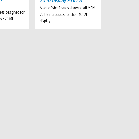
20 ltr display E3012L
A set of shelf cards showing all MPM
rds designed for
20 liter products for the E3012L
ay E2020L.
display.