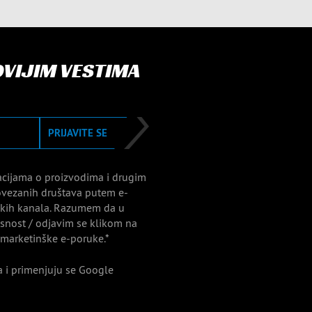
OVIJIM VESTIMA
PRIJAVITE SE
acijama o proizvodima i drugim
vezanih društava putem e-
nskih kanala. Razumem da u
nost / odjavim se klikom na
 marketinške e-poruke.*
 i primenjuju se Google