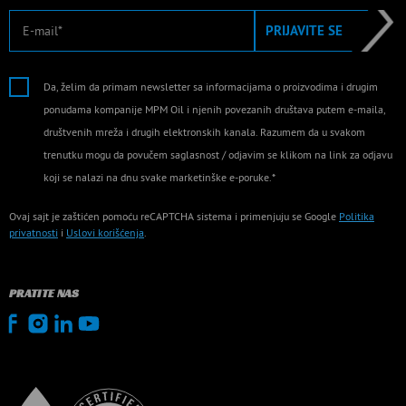
E-mail
PRIJAVITE SE
Da, želim da primam newsletter sa informacijama o proizvodima i drugim
ponudama kompanije MPM Oil i njenih povezanih društava putem e-maila,
društvenih mreža i drugih elektronskih kanala. Razumem da u svakom
trenutku mogu da povučem saglasnost / odjavim se klikom na link za odjavu
koji se nalazi na dnu svake marketinške e-poruke.*
Ovaj sajt je zaštićen pomoću reCAPTCHA sistema i primenjuju se Google
Politika
privatnosti
i
Uslovi korišćenja
.
PRATITE NAS