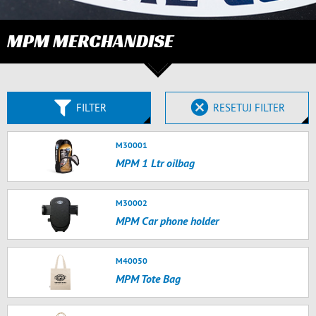
MPM MERCHANDISE
FILTER
RESETUJ FILTER
M30001
MPM 1 Ltr oilbag
M30002
MPM Car phone holder
M40050
MPM Tote Bag