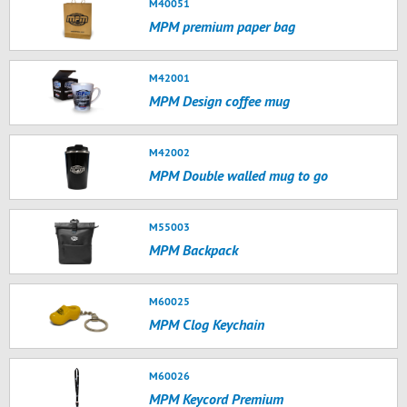
M40051
MPM premium paper bag
M42001
MPM Design coffee mug
M42002
MPM Double walled mug to go
M55003
MPM Backpack
M60025
MPM Clog Keychain
M60026
MPM Keycord Premium