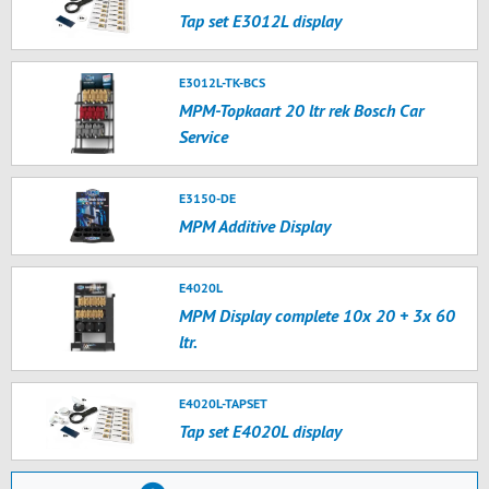
Tap set E3012L display
E3012L-TK-BCS
MPM-Topkaart 20 ltr rek Bosch Car
Service
E3150-DE
MPM Additive Display
E4020L
MPM Display complete 10x 20 + 3x 60
ltr.
E4020L-TAPSET
Tap set E4020L display