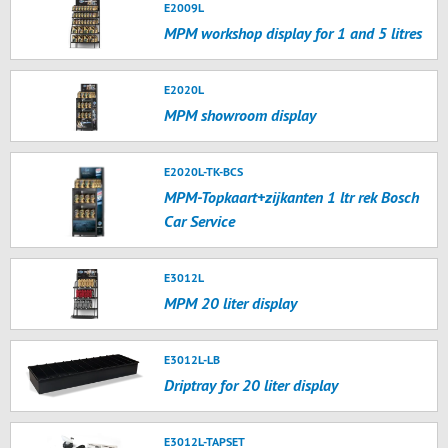
E2009L
MPM workshop display for 1 and 5 litres
E2020L
MPM showroom display
E2020L-TK-BCS
MPM-Topkaart+zijkanten 1 ltr rek Bosch
Car Service
E3012L
MPM 20 liter display
E3012L-LB
Driptray for 20 liter display
E3012L-TAPSET