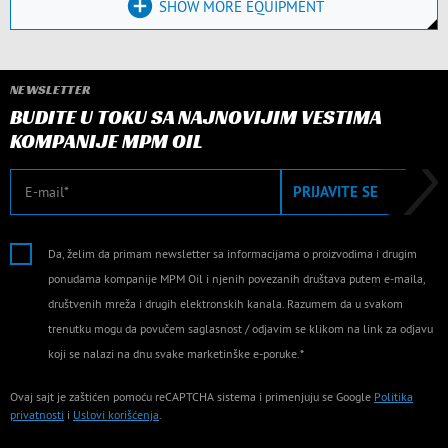
SHOW MORE EQUIPMENT
NEWSLETTER
BUDITE U TOKU SA NAJNOVIJIM VESTIMA
KOMPANIJE MPM OIL
E-mail
PRIJAVITE SE
Da, želim da primam newsletter sa informacijama o proizvodima i drugim
ponudama kompanije MPM Oil i njenih povezanih društava putem e-maila,
društvenih mreža i drugih elektronskih kanala. Razumem da u svakom
trenutku mogu da povučem saglasnost / odjavim se klikom na link za odjavu
koji se nalazi na dnu svake marketinške e-poruke.*
Ovaj sajt je zaštićen pomoću reCAPTCHA sistema i primenjuju se Google
Politika
privatnosti
i
Uslovi korišćenja
.