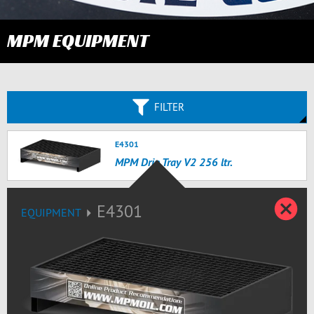
MPM EQUIPMENT
FILTER
E4301
MPM Drip Tray V2 256 ltr.
Z
E4301
EQUIPMENT