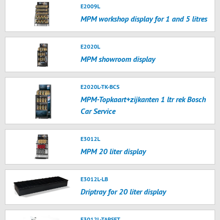
E2009L
MPM workshop display for 1 and 5 litres
E2020L
MPM showroom display
E2020L-TK-BCS
MPM-Topkaart+zijkanten 1 ltr rek Bosch
Car Service
E3012L
MPM 20 liter display
E3012L-LB
Driptray for 20 liter display
E3012L-TAPSET