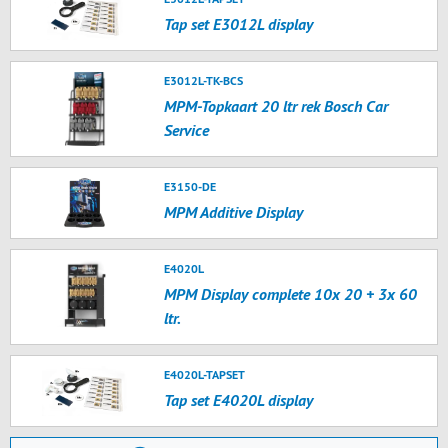
Tap set E3012L display
E3012L-TK-BCS
MPM-Topkaart 20 ltr rek Bosch Car
Service
E3150-DE
MPM Additive Display
E4020L
MPM Display complete 10x 20 + 3x 60
ltr.
E4020L-TAPSET
Tap set E4020L display