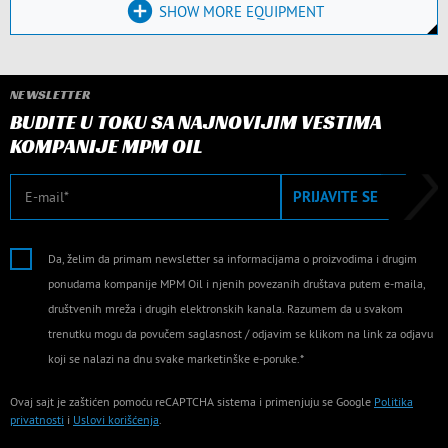
SHOW MORE EQUIPMENT
NEWSLETTER
BUDITE U TOKU SA NAJNOVIJIM VESTIMA
KOMPANIJE MPM OIL
E-mail
PRIJAVITE SE
Da, želim da primam newsletter sa informacijama o proizvodima i drugim
ponudama kompanije MPM Oil i njenih povezanih društava putem e-maila,
društvenih mreža i drugih elektronskih kanala. Razumem da u svakom
trenutku mogu da povučem saglasnost / odjavim se klikom na link za odjavu
koji se nalazi na dnu svake marketinške e-poruke.*
Ovaj sajt je zaštićen pomoću reCAPTCHA sistema i primenjuju se Google
Politika
privatnosti
i
Uslovi korišćenja
.